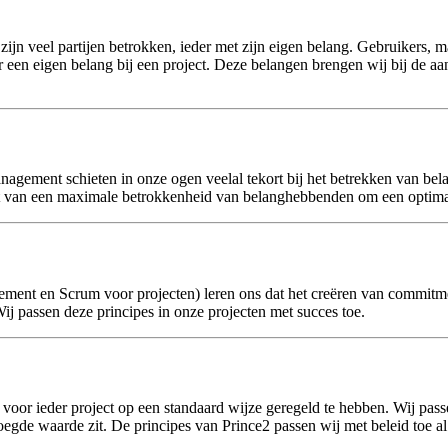
zijn veel partijen betrokken, ieder met zijn eigen belang. Gebruikers, 
 een eigen belang bij een project. Deze belangen brengen wij bij de aa
agement schieten in onze ogen veelal tekort bij het betrekken van bel
it van een maximale betrokkenheid van belanghebbenden om een optimaal
t en Scrum voor projecten) leren ons dat het creëren van commitmen
 Wij passen deze principes in onze projecten met succes toe.
s voor ieder project op een standaard wijze geregeld te hebben. Wij pas
gde waarde zit. De principes van Prince2 passen wij met beleid toe al 